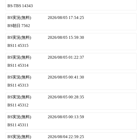
BS-TBS 14343
BS実況(無料)
2026/08/05 17:54:25
BS朝日 7562
BS実況(無料)
2026/08/05 15:59:30
BS11 45315
BS実況(無料)
2026/08/05 01:22:37
BS11 45314
BS実況(無料)
2026/08/05 00:41:30
BS11 45313
BS実況(無料)
2026/08/05 00:28:35
BS11 45312
BS実況(無料)
2026/08/05 00:13:59
BS11 45311
BS実況(無料)
2026/08/04 22:59:25