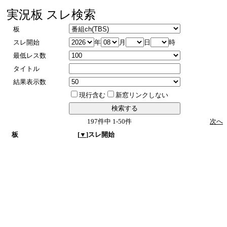
実況板 スレ検索
板
スレ開始
年
月
日
時
最低レス数
タイトル
結果表示数
現行含む
新窓リンクしない
197件中 1-50件
次へ
板
[
▼
]スレ開始