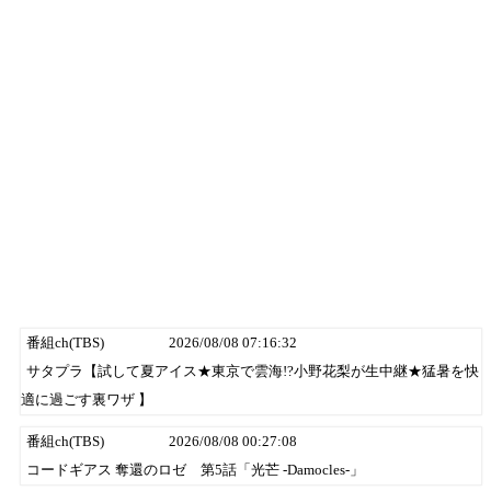
番組ch(TBS)
2026/08/08 07:16:32
サタプラ【試して夏アイス★東京で雲海!?小野花梨が生中継★猛暑を快
適に過ごす裏ワザ 】
番組ch(TBS)
2026/08/08 00:27:08
コードギアス 奪還のロゼ 第5話「光芒 -Damocles-」