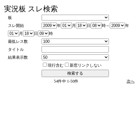
実況板 スレ検索
板
スレ開始
年
月
日
時～
年
月
日
時
最低レス数
タイトル
結果表示数
現行含む
新窓リンクしない
54件中 1-50件
次へ