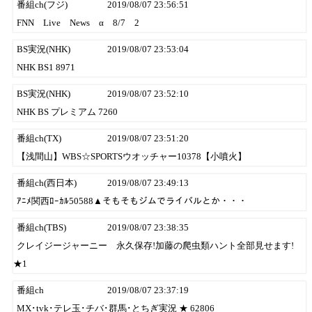
番組ch(フジ)
2019/08/07 23:56:51
FNN Live News α 8/7 2
BS実況(NHK)
2019/08/07 23:53:04
NHK BS1 8971
BS実況(NHK)
2019/08/07 23:52:10
NHK BS プレミアム 7260
番組ch(TX)
2019/08/07 23:51:20
【浅間山】WBS☆SPORTSウオッチャー10378【小噴火】
番組ch(西日本)
2019/08/07 23:49:13
ｱﾆﾒ関西ﾛｰｶﾙ50588▲そもそもジムでライバルとか・・・
番組ch(TBS)
2019/08/07 23:38:35
クレイジージャーニー 永久保存!加藤の爬虫類ハント全部見せます!
★1
番組ch
2019/08/07 23:37:19
MX･tvk･テレ玉･チバ･群馬･とちぎ実況 ★ 62806