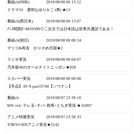
番組ch(NHK)
2019/08/08 00:15:12
ドラマ10 透明なゆりかご (再) ★13
番組ch(西日本)
2019/08/08 00:13:07
ｱﾆﾒ関西ﾛｰｶﾙ50589◇二次元では日本語は世界共通語である！
番組ch(朝日)
2019/08/08 00:08:24
マツコ&有吉 かりそめ天国★2
ラジオ実況
2019/08/08 00:04:07
乃木坂46のオールナイトニッポン★928
スカパー実況
2019/08/08 00:00:06
【手品】AT‐X part35740【ソウナン】
番組ch
2019/08/07 23:59:10
MX･tvk･テレ玉･チバ･群馬･とちぎ実況 ★ 62807
アニメ特撮実況
2019/08/07 23:58:33
TOKYO MXアニメ実況★5142