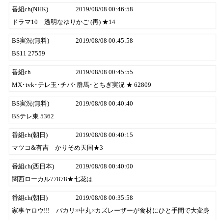
番組ch(NHK)
2019/08/08 00:46:58
ドラマ10 透明なゆりかご (再) ★14
BS実況(無料)
2019/08/08 00:45:58
BS11 27559
番組ch
2019/08/08 00:45:55
MX･tvk･テレ玉･チバ･群馬･とちぎ実況 ★ 62809
BS実況(無料)
2019/08/08 00:40:40
BSテレ東 5362
番組ch(朝日)
2019/08/08 00:40:15
マツコ&有吉 かりそめ天国★3
番組ch(西日本)
2019/08/08 00:40:00
関西ローカル77878★七花は
番組ch(朝日)
2019/08/08 00:35:58
家事ヤロウ!!! バカリ×中丸×カズレーザーが食材にひと手間で大変身