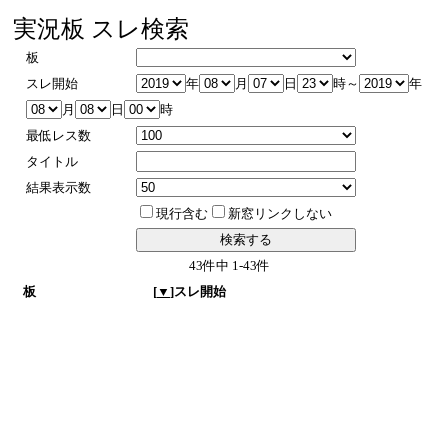
実況板 スレ検索
板
スレ開始
年
月
日
時～
年
月
日
時
最低レス数
タイトル
結果表示数
現行含む
新窓リンクしない
43件中 1-43件
板
[
▼
]スレ開始