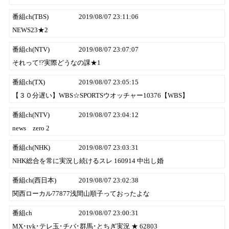
番組ch(TBS)
2019/08/07 23:11:06
NEWS23★2
番組ch(NTV)
2019/08/07 23:07:07
それって!?実際どうなの課★1
番組ch(TX)
2019/08/07 23:05:15
【３０分遅い】WBS☆SPORTSウオッチャー10376【WBS】
番組ch(NTV)
2019/08/07 23:04:12
news zero 2
番組ch(NHK)
2019/08/07 23:03:31
NHK総合を常に実況し続けるスレ 160914 中出し婚
番組ch(西日本)
2019/08/07 23:02:38
関西ローカル77877浅間山順子っておったよな
番組ch
2019/08/07 23:00:31
MX･tvk･テレ玉･チバ･群馬･とちぎ実況 ★ 62803