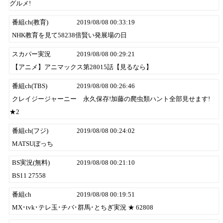
グルメ!
番組ch(教育)
2019/08/08 00:33:19
NHK教育を見て58238倍賢い発展場の日
スカパー実況
2019/08/08 00:29:21
【アニメ】アニマックス第28015話【見るなら】
番組ch(TBS)
2019/08/08 00:26:46
クレイジージャーニー 永久保存!加藤の爬虫類ハント全部見せます!
★2
番組ch(フジ)
2019/08/08 00:24:02
MATSUぼっち
BS実況(無料)
2019/08/08 00:21:10
BS11 27558
番組ch
2019/08/08 00:19:51
MX･tvk･テレ玉･チバ･群馬･とちぎ実況 ★ 62808