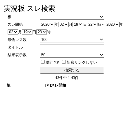
実況板 スレ検索
板
スレ開始
年
月
日
時～
年
月
日
時
最低レス数
タイトル
結果表示数
現行含む
新窓リンクしない
43件中 1-43件
板
[
▼
]スレ開始