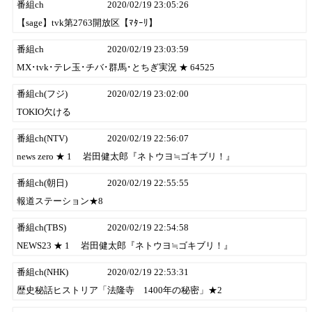
番組ch
2020/02/19 23:05:26
【sage】tvk第2763開放区【ﾏﾀｰﾘ】
番組ch
2020/02/19 23:03:59
MX･tvk･テレ玉･チバ･群馬･とちぎ実況 ★ 64525
番組ch(フジ)
2020/02/19 23:02:00
TOKIO欠ける
番組ch(NTV)
2020/02/19 22:56:07
news zero ★ 1 岩田健太郎『ネトウヨ≒ゴキブリ！』
番組ch(朝日)
2020/02/19 22:55:55
報道ステーション★8
番組ch(TBS)
2020/02/19 22:54:58
NEWS23 ★ 1 岩田健太郎『ネトウヨ≒ゴキブリ！』
番組ch(NHK)
2020/02/19 22:53:31
歴史秘話ヒストリア「法隆寺 1400年の秘密」★2