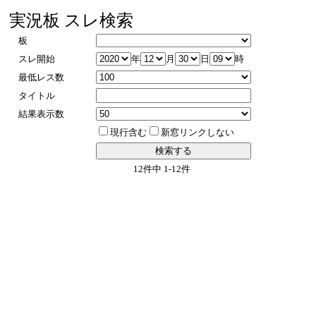
実況板 スレ検索
板
スレ開始
年
月
日
時
最低レス数
タイトル
結果表示数
現行含む
新窓リンクしない
12件中 1-12件