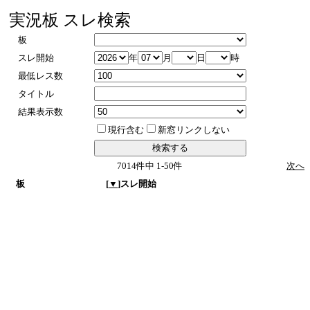
実況板 スレ検索
板
スレ開始
年
月
日
時
最低レス数
タイトル
結果表示数
現行含む
新窓リンクしない
7014件中 1-50件
次へ
板
[
▼
]スレ開始