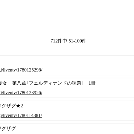
712件中 51-100件
cgi/liventv/1780125298/
女 第八章｢フェルディナンドの課題｣ 1冊
cgi/liventv/1780123926/
ジグザグ★2
cgi/liventv/1780114381/
 ジグザグ