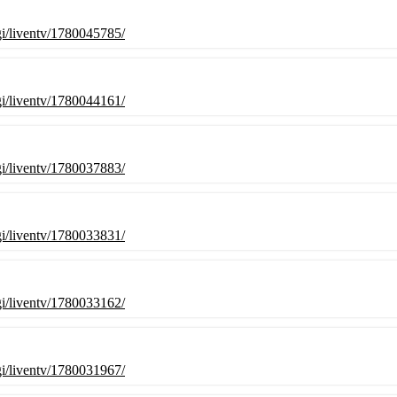
cgi/liventv/1780045785/
cgi/liventv/1780044161/
cgi/liventv/1780037883/
cgi/liventv/1780033831/
cgi/liventv/1780033162/
cgi/liventv/1780031967/