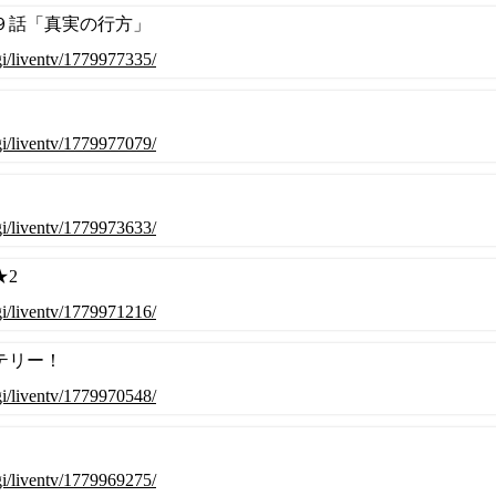
９話「真実の行方」
cgi/liventv/1779977335/
cgi/liventv/1779977079/
cgi/liventv/1779973633/
★2
cgi/liventv/1779971216/
テリー！
cgi/liventv/1779970548/
cgi/liventv/1779969275/