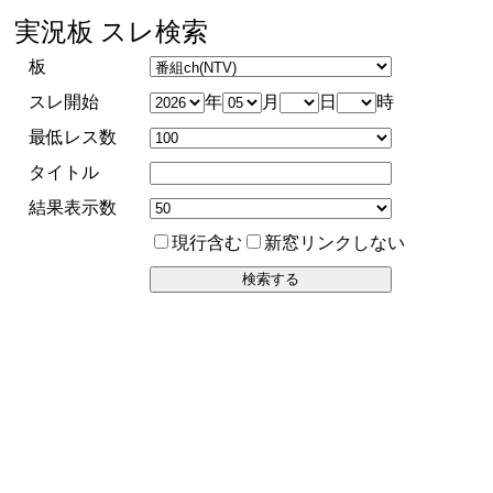
実況板 スレ検索
板
スレ開始
年
月
日
時
最低レス数
タイトル
結果表示数
現行含む
新窓リンクしない