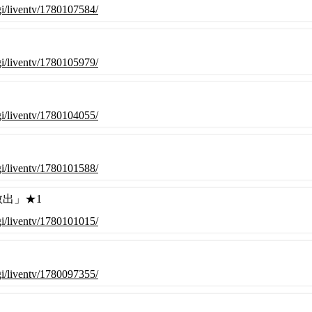
cgi/liventv/1780107584/
cgi/liventv/1780105979/
cgi/liventv/1780104055/
cgi/liventv/1780101588/
救出」★1
cgi/liventv/1780101015/
cgi/liventv/1780097355/