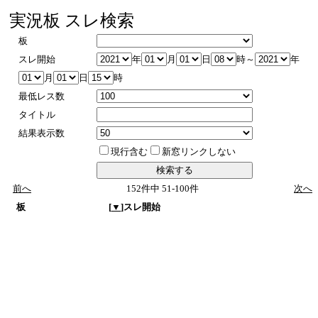
実況板 スレ検索
板
スレ開始
年
月
日
時～
年
月
日
時
最低レス数
タイトル
結果表示数
現行含む
新窓リンクしない
前へ
152件中 51-100件
次へ
板
[
▼
]スレ開始