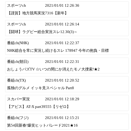
スポーツch
2021/01/01 12:26:36
【謹賀】地方競馬実況7316【新年】
スポーツch
2021/01/01 12:26:14
【闘球】ラグビー総合実況スレ12.30(3)～
番組ch(NHK)
2021/01/01 12:22:37
NHK総合を常に実況し続けるスレ 178947 今年の抱負・目標
番組ch(朝日)
2021/01/01 12:22:31
おしょうバズTV ☆いつの間にか消えたモノ大捜索!★2
番組ch(TX)
2021/01/01 12:20:52
孤独のグルメ イッキ見スペシャル Part8
スカパー実況
2021/01/01 12:18:29
【アビス】AT-X part39555【リゼロ】
番組ch(フジ)
2021/01/01 12:15:21
第54回新春!爆笑ヒットパレード2021★16