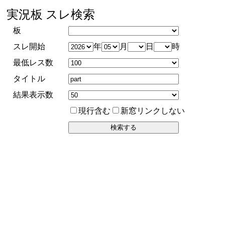
実況板 スレ検索
板
スレ開始
年
月
日
時
最低レス数
タイトル
結果表示数
現行含む
新窓リンクしない