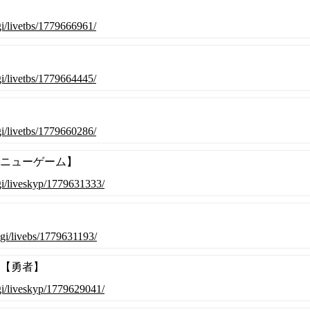
cgi/livetbs/1779666961/
cgi/livetbs/1779664445/
cgi/livetbs/1779660286/
18【ニューゲーム】
.cgi/liveskyp/1779631333/
.cgi/livebs/1779631193/
17【勇者】
.cgi/liveskyp/1779629041/