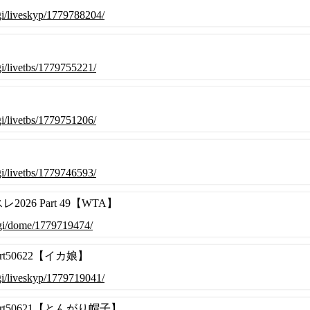
.cgi/liveskyp/1779788204/
cgi/livetbs/1779755221/
cgi/livetbs/1779751206/
cgi/livetbs/1779746593/
26 Part 49【WTA】
.cgi/dome/1779719474/
rt50622【イカ娘】
.cgi/liveskyp/1779719041/
rt50621【とんがり帽子】