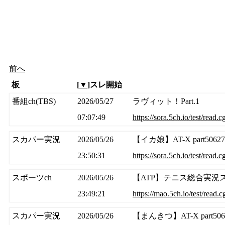
前へ
板
[
▼
]スレ開始
番組ch(TBS)
2026/05/27
ラヴィット！Part.1
07:07:49
https://sora.5ch.io/test/read.
スカパー実況
2026/05/26
【イカ娘】AT-X part50
23:50:31
https://sora.5ch.io/test/read
スポーツch
2026/05/26
【ATP】テニス総合実況スレ20
23:49:21
https://mao.5ch.io/test/read
スカパー実況
2026/05/26
【まんきつ】AT-X part5