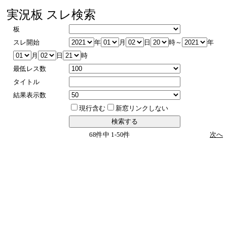
実況板 スレ検索
板
スレ開始
年
月
日
時～
年
月
日
時
最低レス数
タイトル
結果表示数
現行含む
新窓リンクしない
68件中 1-50件
次へ