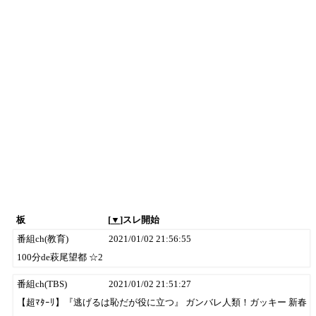
板
[
▼
]スレ開始
番組ch(教育)
2021/01/02 21:56:55
100分de萩尾望都 ☆2
番組ch(TBS)
2021/01/02 21:51:27
【超ﾏﾀｰﾘ】『逃げるは恥だが役に立つ』 ガンバレ人類！ガッキー 新春