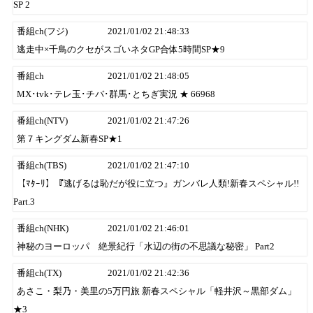
SP 2
番組ch(フジ)
2021/01/02 21:48:33
逃走中×千鳥のクセがスゴいネタGP合体5時間SP★9
番組ch
2021/01/02 21:48:05
MX･tvk･テレ玉･チバ･群馬･とちぎ実況 ★ 66968
番組ch(NTV)
2021/01/02 21:47:26
第７キングダム新春SP★1
番組ch(TBS)
2021/01/02 21:47:10
【ﾏﾀｰﾘ】『逃げるは恥だが役に立つ』ガンバレ人類!新春スペシャル!!
Part.3
番組ch(NHK)
2021/01/02 21:46:01
神秘のヨーロッパ 絶景紀行「水辺の街の不思議な秘密」 Part2
番組ch(TX)
2021/01/02 21:42:36
あさこ・梨乃・美里の5万円旅 新春スペシャル「軽井沢～黒部ダム」
★3