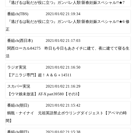
『逃げるは恥だが役に立つ』ガンバレ人類!新春妊娠スペシャル!!★7
番組ch(TBS)
2021/01/02 21:19:34
『逃げるは恥だが役に立つ』ガンバレ人類!新春妊娠スペシャル!!★6 修
正
番組ch(西日本)
2021/01/02 21:17:03
関西ローカル84275 昨日も今日もあさイチに建て、夜に建てて寝る生
活
ラジオ実況
2021/01/02 21:16:50
【アニラジ専門】超！Ａ＆Ｇ＋14511
スカパー実況
2021/01/02 21:16:29
【ウマ娘未放送】AT-X part39580【その3】
番組ch(朝日)
2021/01/02 21:15:42
鶴瓶・ナイナイ 元祖英語禁止ボウリングダイジェスト【アベマの時
間】
番組ch(朝日)
2021/01/02 21:15:38