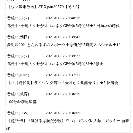
【ウマ娘未放送】AT-X part39579【その2】
番組ch(フジ)
2021/01/02 20:40:26
逃走中×千鳥のクセがスゴいネタGP合体5時間SP★6 日向坂の時代
番組ch(朝日)
2021/01/02 20:39:42
夢対決2021とんねるずのスポーツ王は俺だ!!5時間スペシャル★12
番組ch(フジ)
2021/01/02 20:39:35
逃走中×千鳥のクセがスゴいネタGP合体5時間SP★8修正
番組ch(NHK)
2021/01/02 20:37:22
【正月時代劇】ライジング若冲「天才かく覚醒せり」★5 反省会
番組ch(教育)
2021/01/02 20:36:59
100分de萩尾望都
番組ch(TBS)
2021/01/02 20:36:09
【超ﾏﾀｰﾘ】『逃げるは恥だが役に立つ』 ガンバレ人類！ガッキー 新春
SP