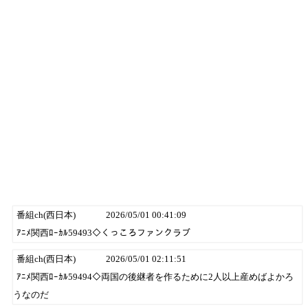
番組ch(西日本)
2026/05/01 00:41:09
ｱﾆﾒ関西ﾛｰｶﾙ59493◇くっころファンクラブ
番組ch(西日本)
2026/05/01 02:11:51
ｱﾆﾒ関西ﾛｰｶﾙ59494◇両国の後継者を作るために2人以上産めばよかろ
うなのだ