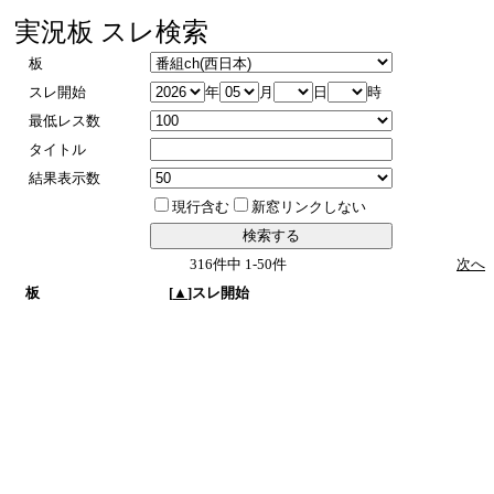
実況板 スレ検索
板
スレ開始
年
月
日
時
最低レス数
タイトル
結果表示数
現行含む
新窓リンクしない
316件中 1-50件
次へ
板
[
▲
]スレ開始