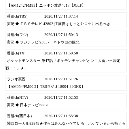
【AM1242/FM93】ニッポン放送4017【JOLF】
番組ch(TBS)
2020/11/27 11:37:14
実況 ◆ ＴＢＳテレビ 42802 江藤愛はもっと外ロケに出るべき
番組ch(フジ)
2020/11/27 11:50:13
実況 ◆ フジテレビ 93857 ネトウヨの敗北
番組ch(TX)
2020/11/27 11:50:50
ポケットモンスター 第47話「ポケモンチャンピオン！大食い王決定
戦！！」★1
ラジオ実況
2020/11/27 11:51:26
【AM954/FM90.5】TBSラジオ18994【JOKR】
番組ch(NTV)
2020/11/27 11:52:53
実況 ◆ 日本テレビ 68870
番組ch(西日本)
2020/11/27 11:55:38
関西ローカル83849★僕らはみんなハゲている ハゲているから植える