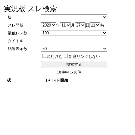
実況板 スレ検索
板
スレ開始
年
月
日
時
最低レス数
タイトル
結果表示数
現行含む
新窓リンクしない
10件中 1-10件
板
[
▲
]スレ開始