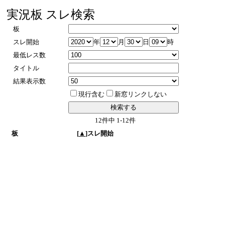
実況板 スレ検索
板
スレ開始
年
月
日
時
最低レス数
タイトル
結果表示数
現行含む
新窓リンクしない
12件中 1-12件
板
[
▲
]スレ開始